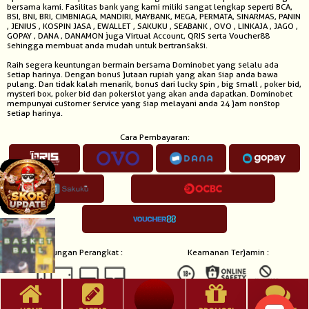
bersama kami. Fasilitas bank yang kami miliki sangat lengkap seperti BCA,
BSI, BNI, BRI, CIMBNIAGA, MANDIRI, MAYBANK, MEGA, PERMATA, SINARMAS, PANIN
, JENIUS , KOSPIN JASA , EWALLET , SAKUKU , SEABANK , OVO , LINKAJA , JAGO ,
GOPAY , DANA , DANAMON juga Virtual Account, QRIS serta Voucher88
sehingga membuat anda mudah untuk bertransaksi.
Raih segera keuntungan bermain bersama Dominobet yang selalu ada
setiap harinya. Dengan bonus jutaan rupiah yang akan siap anda bawa
pulang. Dan tidak kalah menarik, bonus dari lucky spin , big small , poker bid,
mysteri box, poker bid dan pokerslot yang akan anda dapatkan. Dominobet
mempunyai customer service yang siap melayani anda 24 jam nonstop
setiap harinya.
Cara Pembayaran:
Dukungan Perangkat :
Keamanan Terjamin :
© Copyright 2026 onlinedominobett.xyz - All right reserved | 18+