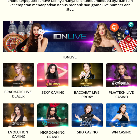
online terpopuler idnlive lainnya hanya di onlinedominobett.xyz dan raih
kesempatan mendapatkan bonus menarik dari game live number dan
NEW
slot.
TANGKAS
RTP
DEPOSIT
WITHDRAW
IDNLIVE
PROMOSI
DOWNLOAD APLIKASI
REFERRAL
PRAGMATIC LIVE 
SEXY GAMING
BACCARAT LIVE 
PLAYTECH LIVE 
DEALER
PROXY
CASINO
JACKPOT
VIP MEMBER
EVOLUTION 
SBO CASINO
WM CASINO
MICROGAMING 
HUBUNGI KAMI
GAMING
GRAND