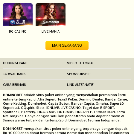
© Copyright 2026 onlinedominobett.xyz - All right reserved | 18+
BG CASINO
LIVE MANIA
MAIN SEKARANG
HUBUNGI KAMI
VIDEO TUTORIAL
JADWAL BANK
SPONSORSHIP
CARA BERMAIN
LINK ALTERNATIF
adalah situs poker online yang menyediakan permainan kartu
DOMINOBET
online terlengkap di Asia seperti Texas Poker, Domino Dealer, Bandar Ceme,
Ceme Keliling, Dominobet, Capsa Susun, Bandar Capsa, Omaha, Super10,
Superbull, QQspirit, Slots, IDNLIVE, LIVE CASINO, Togel dan E-SPORT,
sportbook, E-lottery, IDNARCADE, IDNTRADE, IDNRAFFLE, TEMBAK IKAN, serta
MM Tangkas. Hanya dengan satu kali pendaftaran anda dapat bermain di
semua game terbaik dan terlengkap di Dominobet seumur hidup anda.
DOMINOBET merupakan situs poker online yang terpercaya dengan deposit
Rp 10.000 anda dapat bermain semua game dan mendapatkan keuntungan