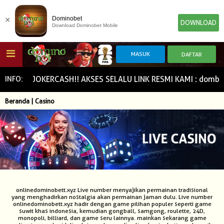
×
Dominobet
DOWNLOAD
Download Dominobet Mobile
HOME
ERBARU JOKERCASH!! AKSES SELALU LINK RESMI KAMI : dombet
INFO:
Beranda | Casino
POKER
SLOT GAME
IDN E-LOTTERY
NEW
NEW
SPORTBOOK
LIVE CASINO
IDNLIVE
NEW
TOGEL
ESPORTS
ARCADE
onlinedominobett.xyz Live number menyajikan permainan tradisional
yang menghadirkan nostalgia akan permainan jaman dulu. Live number
NEW
NEW
NEW
onlinedominobett.xyz hadir dengan game pilihan populer seperti game
suwit khas indonesia, kemudian gongball, samgong, roulette, 24D,
monopoli, billiard, dan game seru lainnya. mainkan sekarang game
TEMBAK IKAN
IDNRAFFLE
IDNTRADE