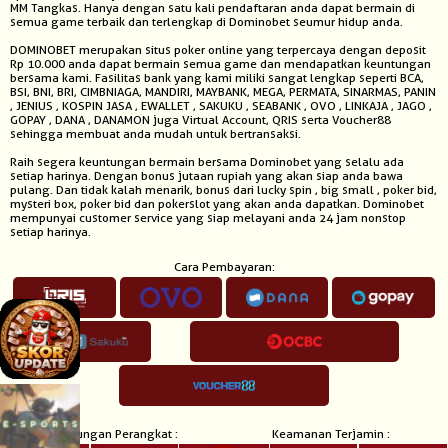
MM Tangkas. Hanya dengan satu kali pendaftaran anda dapat bermain di
semua game terbaik dan terlengkap di Dominobet seumur hidup anda.
DOMINOBET merupakan situs poker online yang terpercaya dengan deposit
Rp 10.000 anda dapat bermain semua game dan mendapatkan keuntungan
bersama kami. Fasilitas bank yang kami miliki sangat lengkap seperti BCA,
BSI, BNI, BRI, CIMBNIAGA, MANDIRI, MAYBANK, MEGA, PERMATA, SINARMAS, PANIN
, JENIUS , KOSPIN JASA , EWALLET , SAKUKU , SEABANK , OVO , LINKAJA , JAGO ,
GOPAY , DANA , DANAMON juga Virtual Account, QRIS serta Voucher88
sehingga membuat anda mudah untuk bertransaksi.
Raih segera keuntungan bermain bersama Dominobet yang selalu ada
setiap harinya. Dengan bonus jutaan rupiah yang akan siap anda bawa
pulang. Dan tidak kalah menarik, bonus dari lucky spin , big small , poker bid,
mysteri box, poker bid dan pokerslot yang akan anda dapatkan. Dominobet
mempunyai customer service yang siap melayani anda 24 jam nonstop
setiap harinya.
Cara Pembayaran:
Dukungan Perangkat :
Keamanan Terjamin :