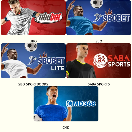
NEW
TANGKAS
RTP
DEPOSIT
UBO
SBO
WITHDRAW
PROMOSI
DOWNLOAD APLIKASI
SBO SPORTBOOKS
SABA SPORTS
REFERRAL
JACKPOT
VIP MEMBER
HUBUNGI KAMI
CMD